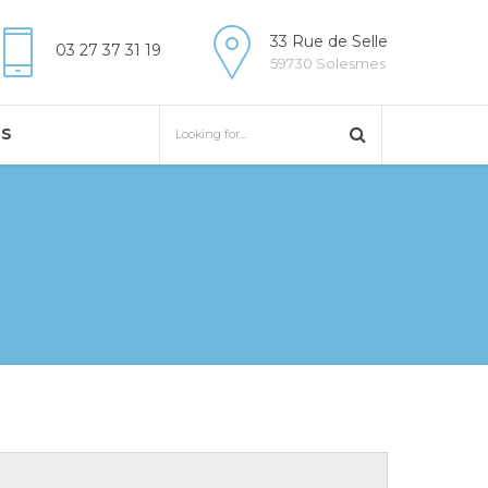
33 Rue de Selle
03 27 37 31 19
59730 Solesmes
US