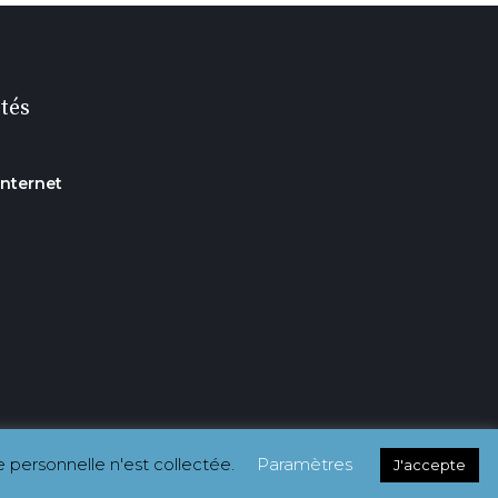
tés
internet
e personnelle n'est collectée.
Paramètres
J'accepte
CRÉDITS-MENTIONS LÉGALES
CONTACTEZ-NOUS