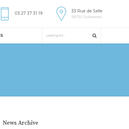
33 Rue de Selle
03 27 37 31 19
59730 Solesmes
US
News Archive