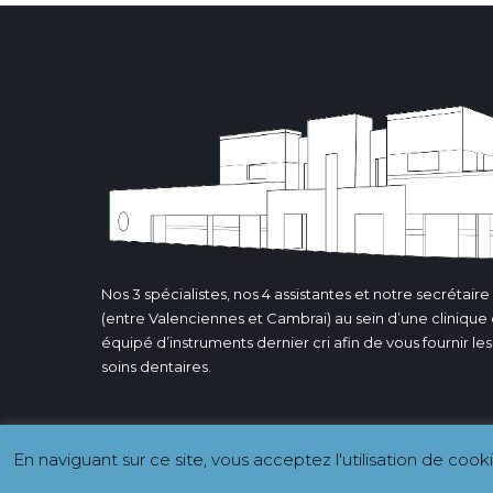
Nos 3 spécialistes, nos 4 assistantes et notre secrétair
(entre Valenciennes et Cambrai) au sein d’une clinique
équipé d’instruments dernier cri afin de vous fournir le
soins dentaires.
En naviguant sur ce site, vous acceptez l'utilisation de coo
Copyright Clinique Dentaire de Solesmes 2019. Tous dro